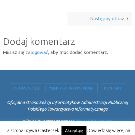
Następny obraz
Dodaj komentarz
Musisz się
zalogować
, aby móc dodać komentarz.
AKTUALNOŚCI
POLITYKA PRYWATNOŚCI
KONTAKT
Oficjalna strona Sekcji Informatyków Administracji Publicznej
Polskiego Towarzystwa Informatycznego
Witryna stworzona za pomocą:
Nirvana
&
WordPress.
Ta strona używa Ciasteczek
Dowiedz się więcej na
Akceptuję