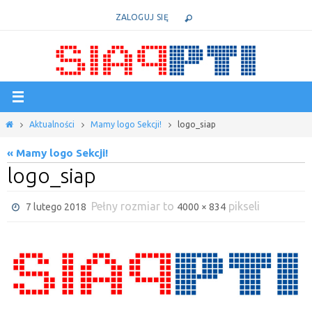
Przejdź
ZALOGUJ SIĘ
do
treści
Home
Aktualności
Mamy logo Sekcji!
logo_siap
« Mamy logo Sekcji!
logo_siap
Pełny rozmiar to
pikseli
7 lutego 2018
4000 × 834